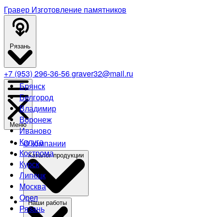
Гравер
Изготовление памятников
Рязань
+7 (953) 296-36-56
graver32@mail.ru
Брянск
Белгород
Владимир
Воронеж
Меню
Иваново
Калуга
О компании
Кострома
Каталог продукции
Курск
Липецк
Москва
Орел
Наши работы
Рязань