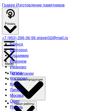
Гравер
Изготовление памятников
Рязань
+7 (953) 296-36-56
graver32@mail.ru
Брянск
Белгород
Владимир
Воронеж
Меню
Иваново
Калуга
О компании
Кострома
Каталог продукции
Курск
Липецк
Москва
Орел
Наши работы
Рязань