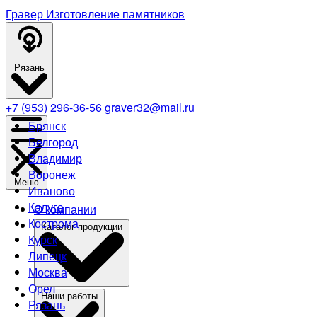
Гравер
Изготовление памятников
Рязань
+7 (953) 296-36-56
graver32@mail.ru
Брянск
Белгород
Владимир
Воронеж
Меню
Иваново
Калуга
О компании
Кострома
Каталог продукции
Курск
Липецк
Москва
Орел
Наши работы
Рязань