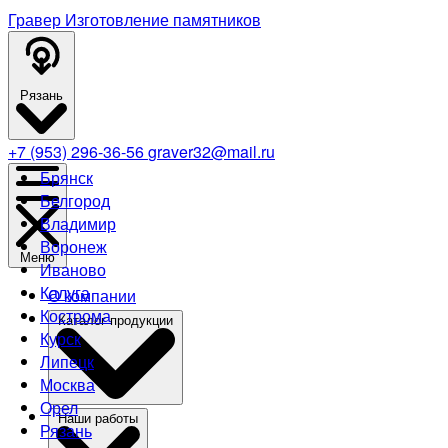
Гравер
Изготовление памятников
Рязань
+7 (953) 296-36-56
graver32@mail.ru
Брянск
Белгород
Владимир
Воронеж
Меню
Иваново
Калуга
О компании
Кострома
Каталог продукции
Курск
Липецк
Москва
Орел
Наши работы
Рязань