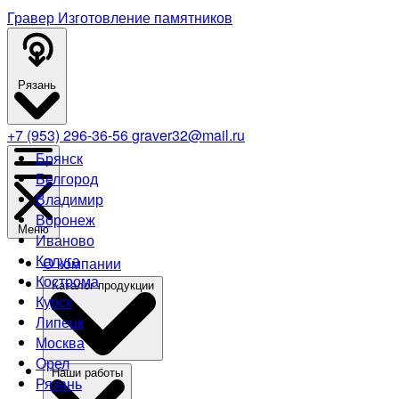
Гравер
Изготовление памятников
Рязань
+7 (953) 296-36-56
graver32@mail.ru
Брянск
Белгород
Владимир
Воронеж
Меню
Иваново
Калуга
О компании
Кострома
Каталог продукции
Курск
Липецк
Москва
Орел
Наши работы
Рязань