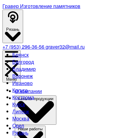
Гравер
Изготовление памятников
Рязань
+7 (953) 296-36-56
graver32@mail.ru
Брянск
Белгород
Владимир
Воронеж
Меню
Иваново
Калуга
О компании
Кострома
Каталог продукции
Курск
Липецк
Москва
Орел
Наши работы
Рязань